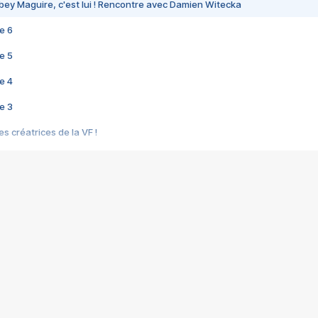
bey Maguire, c'est lui ! Rencontre avec Damien Witecka
e 6
e 5
e 4
e 3
s créatrices de la VF !
e 2
e 1
e Mektoub My Love arrive enfin ! Rencontre avec Shaïn Boumedine et Sal
i : après Toni en famille
elle réalise le bouleversant Dites lui que je l'aime
ais ! Rencontre autour de Vie privée de Rebecca Zlotowski
 de Marguerite, Grave... Rencontre avec Ella Rumpf